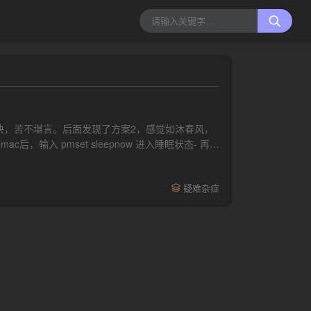
决，苦不堪言。后面发现了方案2，感觉如沐春风，
后，输入 pmset sleepnow 进入睡眠状态- 再使
疑难杂症